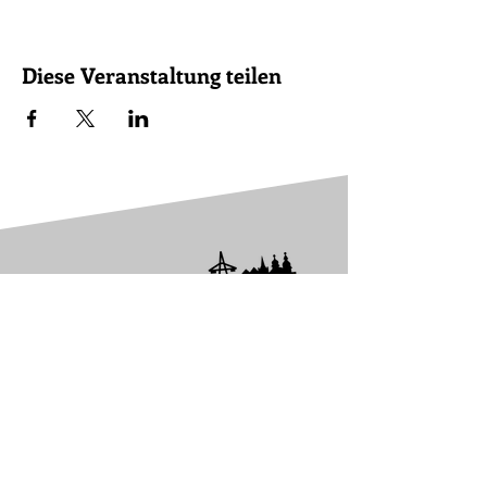
Diese Veranstaltung teilen
V.i.S.d.P.: Die Vertreter der
Bürgerinitiative (BI)
Erste Vorsitzende: Dagmar Knispel-
Gottauf, stellvertretende Vorsitzende:
Claudia Krieger, Nadja Stemmle,